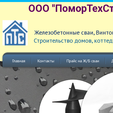
ООО "ПоморТехСт
Железобетонные сваи, Винто
Строительство домов, коттед
Главная
Контакты
Прайс на Ж/Б сваи