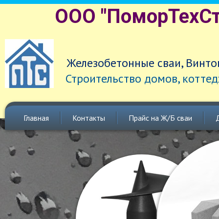
ООО "ПоморТехСт
Железобетонные сваи, Винто
Строительство домов, коттед
Главная
Контакты
Прайс на Ж/Б сваи