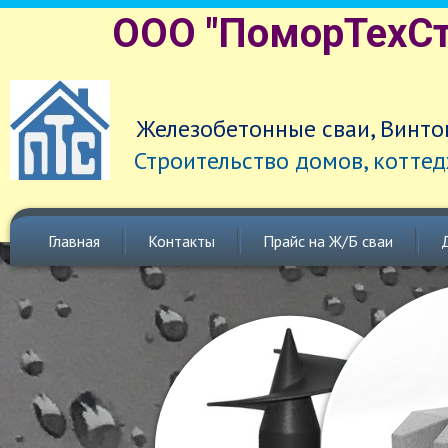
ООО "ПоморТехСт
Железобетонные сваи, Винто
Строительство домов, коттед
Главная
Контакты
Прайс на Ж/Б сваи