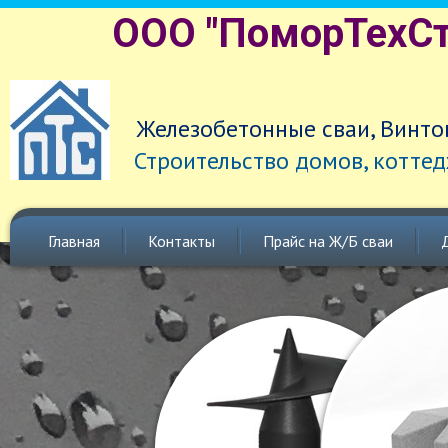
ООО "ПоморТехСт
Железобетонные сваи, Винто
Строительство домов, коттед
Главная
Контакты
Прайс на Ж/Б сваи