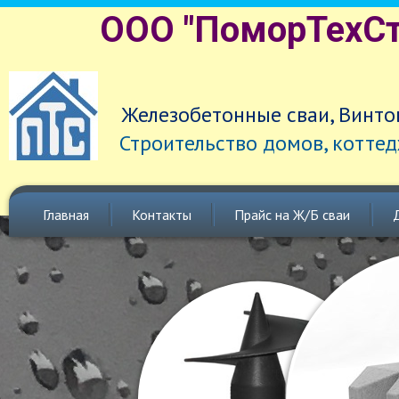
ООО "ПоморТехСт
Железобетонные сваи, Винто
Строительство домов, коттед
Главная
Контакты
Прайс на Ж/Б сваи