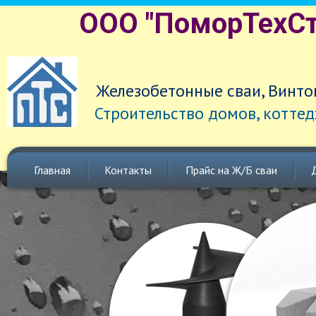
ООО "ПоморТехСт
Железобетонные сваи, Винто
Строительство домов, коттед
Главная
Контакты
Прайс на Ж/Б сваи