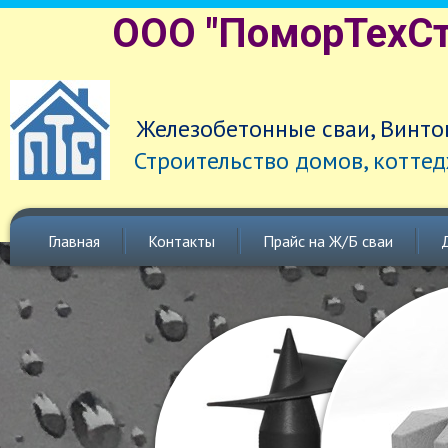
ООО "ПоморТехСт
Железобетонные сваи, Винто
Строительство домов, коттед
Главная
Контакты
Прайс на Ж/Б сваи