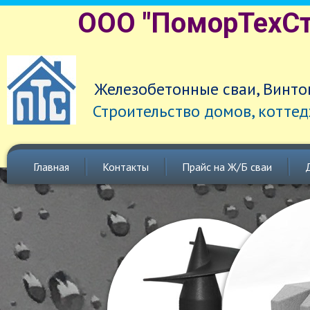
ООО "ПоморТехСт
Железобетонные сваи, Винто
Строительство домов, коттед
Главная
Контакты
Прайс на Ж/Б сваи