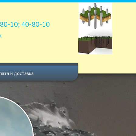
80-10;
40-80-10
к
лата и доставка