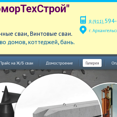
оморТехСтрой"
594-
8 (911)
г. Архангельс
ные сваи, Винтовые сваи.
во домов, коттеджей, бань.
Прайс на Ж/Б сваи
Домостроение
Галерея
Оп